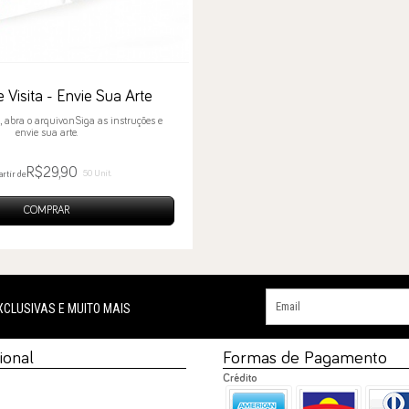
 Visita - Envie Sua Arte
, abra o arquivo.nSiga as instruções e
envie sua arte.
R$29,90
50 Unit.
artir de
COMPRAR
XCLUSIVAS E MUITO MAIS
cional
Formas de Pagamento
Crédito