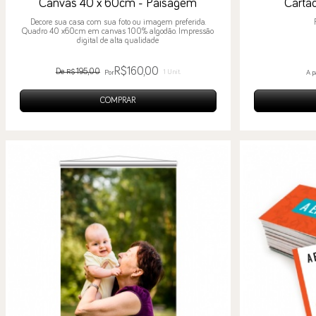
Canvas 40 x 60cm - Paisagem
Cartão
Decore sua casa com sua foto ou imagem preferida.
Quadro 40 x60cm em canvas 100% algodão. Impressão
digital de alta qualidade
R$160,00
De
195,00
R$
1 Unit.
Por
A p
COMPRAR