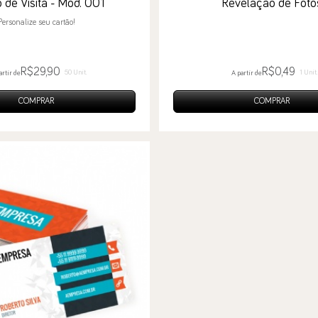
 de Visita - Mod. 001
Revelação de Foto
Personalize seu cartão!
R$29,90
R$0,49
50 Unit.
1 Unit.
artir de
A partir de
COMPRAR
COMPRAR