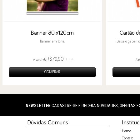
Banner 80 x120cm
Cartão de
Banner em lona.
Baixe o gabarito
R$79,90
1 Unit.
A partir de
A p
COMPRAR
NEWSLETTER
CADASTRE-SE E RECEBA NOVIDADES, OFERTAS E
Dúvidas Comuns
Institu
Home
Contato