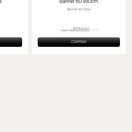
s
Banner 60 x90cm
Banner em lona.
R$59,90
1 Unit.
A partir de
COMPRAR